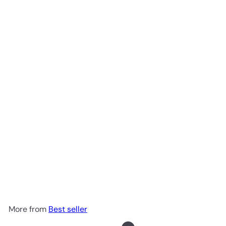
Strawberry Short Cake เค้กสตรอเบอรี่ที่ขายดีที่สุด
Chez Shibata 365
250.00 ฿
More from
Best seller