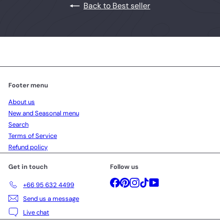
Back to Best seller
Footer menu
About us
New and Seasonal menu
Search
Terms of Service
Refund policy
Get in touch
Follow us
Facebook
Pinterest
Instagram
TikTok
YouTube
+66 95 632 4499
Send us a message
Live chat