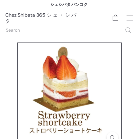
Skip
シェシバタ バンコク
to
シェシバタ バンコク
Pause
content
slideshow
Chez Shibata 365 シ ェ ・ シ バ
Site na
タ
Search