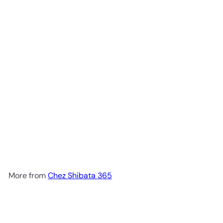
Add to cart
Strawberry Short Cake เค้กสต
รอเบอรี่ที่ขายดีที่สุด
Chez
Shibata 365
250.00 ฿
More from
Chez Shibata 365
Add to cart