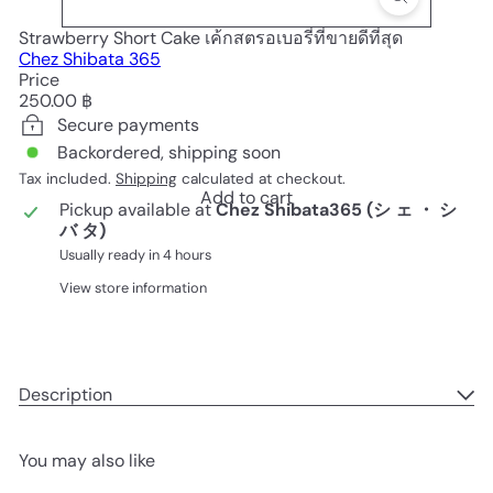
Strawberry Short Cake เค้กสตรอเบอรี่ที่ขายดีที่สุด
Chez Shibata 365
Price
Regular
250.00 ฿
price
Secure payments
Backordered, shipping soon
Tax included.
Shipping
calculated at checkout.
Add to cart
Pickup available at
Chez Shibata365 (シ ェ ・ シ
バ タ)
Usually ready in 4 hours
View store information
Description
You may also like