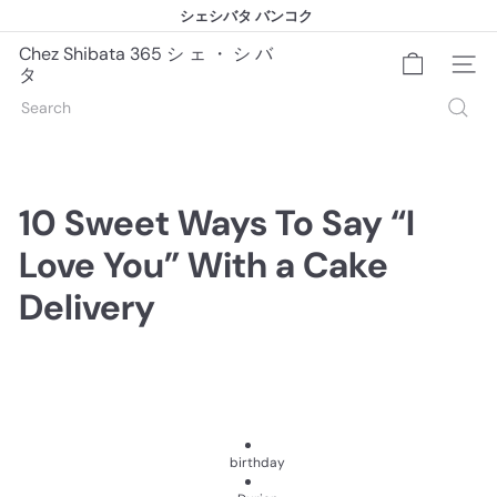
Skip
シェシバタ バンコク
to
シェシバタ バンコク
Pause
content
slideshow
Chez Shibata 365 シ ェ ・ シ バ
Site na
タ
Search
10 Sweet Ways To Say “I
Love You” With a Cake
Delivery
birthday